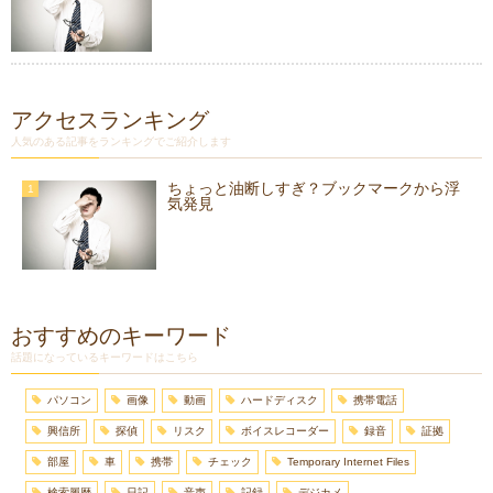
アクセスランキング
人気のある記事をランキングでご紹介します
ちょっと油断しすぎ？ブックマークから浮
気発見
おすすめのキーワード
話題になっているキーワードはこちら
パソコン
画像
動画
ハードディスク
携帯電話
興信所
探偵
リスク
ボイスレコーダー
録音
証拠
部屋
車
携帯
チェック
Temporary Internet Files
検索履歴
日記
音声
記録
デジカメ