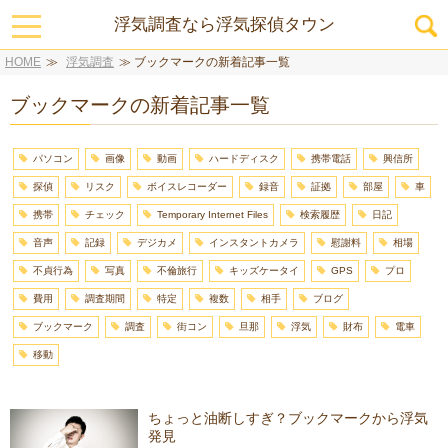
toggle
浮気調査なら浮気探偵タウン
navigation
HOME
≫
浮気調査
≫
ブックマークの新着記事一覧
ブックマークの新着記事一覧
パソコン
画像
動画
ハードディスク
携帯電話
興信所
探偵
リスク
ボイスレコーダー
録音
証拠
部屋
車
携帯
チェック
Temporary Internet Files
検索履歴
日記
音声
記録
デジカメ
インスタントカメラ
慰謝料
相場
不貞行為
写真
不倫旅行
キッズケータイ
GPS
プロ
費用
調査期間
特定
複数
相手
ブログ
ブックマーク
調査
街コン
旦那
浮気
財布
電車
移動
ちょっと油断しすぎ？ブックマークから浮気
発見