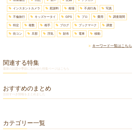
インスタントカメラ
慰謝料
相場
不貞行為
写真
不倫旅行
キッズケータイ
GPS
プロ
費用
調査期間
特定
複数
相手
ブログ
ブックマーク
調査
街コン
旦那
浮気
財布
電車
移動
キーワード一覧はこちら
関連する特集
最新の話題や季節に合わせた特集ページはこちら
おすすめのまとめ
注目すべき情報をまとめました
カテゴリー一覧