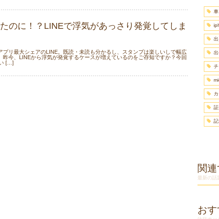
車
たのに！？LINEで浮気があっさり発覚してしま
ip
出
アプリ最大シェアのLINE。既読・未読も分かるし、スタンプは楽しいしで幅広
出
、昨今、LINEから浮気が発覚するケースが増えているのをご存知ですか？今回
 […]
チ
mi
カ
証
記
関連
最新の話
おす