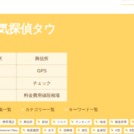
注目すべ
気探偵タウ
所
興信所
GPS
チェック
料金費用値段相場
集一覧
カテゴリー一覧
キーワード一覧
携帯電話
興信所
探偵
リスク
ランキング
地域
都道府県
nternet Files
検索履歴
女子
泥棒猫
彼氏
血液型
A型
B