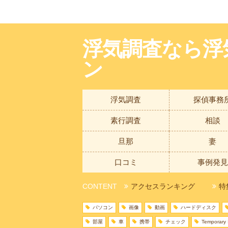
浮気調査なら浮
ン
浮気調査
探偵事務
素行調査
相談
旦那
妻
口コミ
事例発見
CONTENT
アクセスランキング
特
パソコン
画像
動画
ハードディスク
部屋
車
携帯
チェック
Temporary I