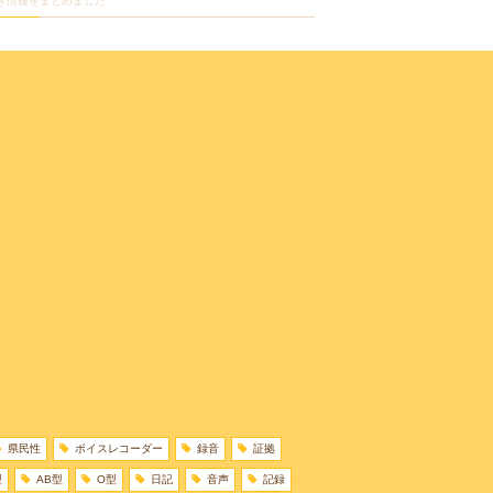
き情報をまとめました
県民性
ボイスレコーダー
録音
証拠
型
AB型
O型
日記
音声
記録