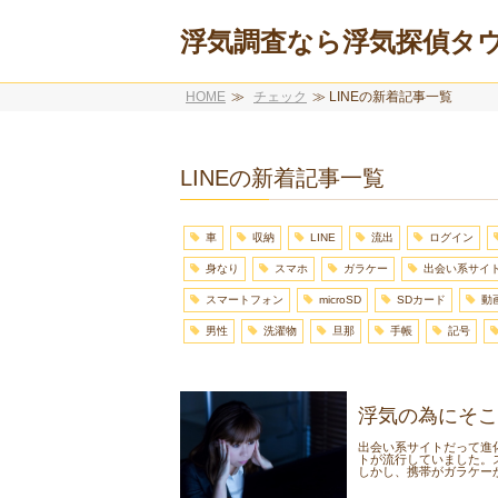
浮気調査なら浮気探偵タ
HOME
≫
チェック
≫
LINEの新着記事一覧
LINEの新着記事一覧
車
収納
LINE
流出
ログイン
身なり
スマホ
ガラケー
出会い系サイ
スマートフォン
microSD
SDカード
動
男性
洗濯物
旦那
手帳
記号
浮気の為にそこ
出会い系サイトだって進
トが流行していました。
しかし、携帯がガラケーか