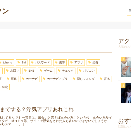
ウン
アク
人気のあ
iphone
Siri
パスワード
携帯
アプリ
出費
ト
水回り
SNS
ゲーム
チェック
パソコン
画
写真
カーナビ
カーナビアプリ
隠しフォルダ
証拠
特定
までする？浮気アプリあれこれ
化してるんです 一昔前は、出会いと言えば出会い系！という位、出会い系サイ
おす
スタビ、Mコミュ等、サイトで浮気をされた人も多いのではないでしょうか。
らスマート […]
話題にな