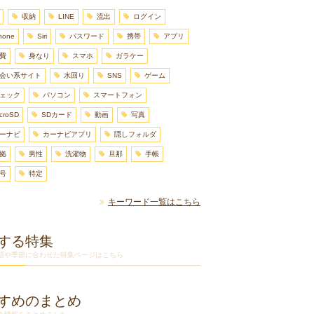
収納
LINE
流出
ログイン
hone
Siri
パスワード
携帯
アプリ
費
身なり
スマホ
ガラケー
会い系サイト
水回り
SNS
ゲーム
ェック
パソコン
スマートフォン
croSD
SDカード
動画
写真
ーナビ
カーナビアプリ
隠しフォルダ
拠
男性
洗濯物
旦那
手帳
号
特定
キーワード一覧はこちら
する特集
題や季節に合わせた特集ページはこちら
すめのまとめ